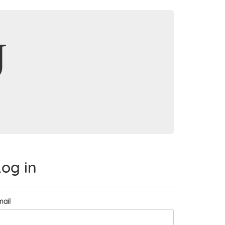
J
Log in
ail